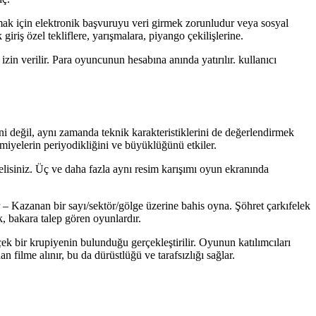
rmak için elektronik başvuruyu veri girmek zorunludur veya sosyal
riş özel tekliflere, yarışmalara, piyango çekilişlerine.
 izin verilir. Para oyuncunun hesabına anında yatırılır. kullanıcı
ni değil, aynı zamanda teknik karakteristiklerini de değerlendirmek
kramiyelerin periyodikliğini ve büyüklüğünü etkiler.
rmelisiniz. Üç ve daha fazla aynı resim karışımı oyun ekranında
– Kazanan bir sayı/sektör/gölge üzerine bahis oyna. Şöhret çarkıfelek
, bakara talep gören oyunlardır.
ek bir krupiyenin bulunduğu gerçekleştirilir. Oyunun katılımcıları
filme alınır, bu da dürüstlüğü ve tarafsızlığı sağlar.