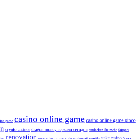
casino online game
casino online game pinco
line game
on
crypto casinos
dragon money зеркало сегодня
entdecken Sie mehr
fairpari
renovation
stake casino
dian
reveryplay promo code no deposit
sportifs
Stawki