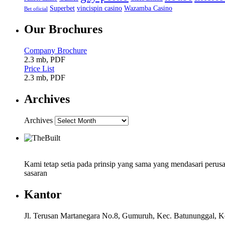
Superbet
vincispin casino
Wazamba Casino
Bet oficial
Our Brochures
Company Brochure
2.3 mb, PDF
Price List
2.3 mb, PDF
Archives
Archives
Kami tetap setia pada prinsip yang sama yang mendasari perus
sasaran
Kantor
Jl. Terusan Martanegara No.8, Gumuruh, Kec. Batununggal, 