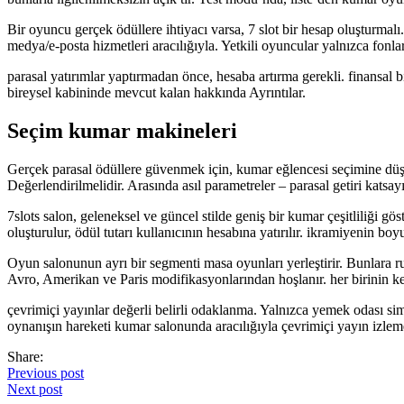
Bir oyuncu gerçek ödüllere ihtiyacı varsa, 7 slot bir hesap oluşturma
medya/e-posta hizmetleri aracılığıyla. Yetkili oyuncular yalnızca fonl
parasal yatırımlar yaptırmadan önce, hesaba artırma gerekli. finansal bir
bireysel kabininde mevcut kalan hakkında Ayrıntılar.
Seçim kumar makineleri
Gerçek parasal ödüllere güvenmek için, kumar eğlencesi seçimine düşünc
Değerlendirilmelidir. Arasında asıl parametreler – parasal getiri katsayıs
7slots salon, geleneksel ve güncel stilde geniş bir kumar çeşitliliği g
oluşturulur, ödül tutarı kullanıcının hesabına yatırılır. ikramiyenin boy
Oyun salonunun ayrı bir segmenti masa oyunları yerleştirir. Bunlara 
Avro, Amerikan ve Paris modifikasyonlarından hoşlanır. her birinin ken
çevrimiçi yayınlar değerli belirli odaklanma. Yalnızca yemek odası sim
oynanışın hareketi kumar salonunda aracılığıyla çevrimiçi yayın izleme
Share:
Previous post
Next post