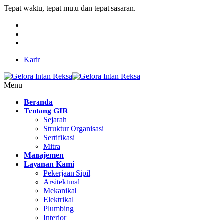
Tepat waktu, tepat mutu dan tepat sasaran.
Karir
Menu
Beranda
Tentang GIR
Sejarah
Struktur Organisasi
Sertifikasi
Mitra
Manajemen
Layanan Kami
Pekerjaan Sipil
Arsitektural
Mekanikal
Elektrikal
Plumbing
Interior