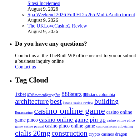
Sitesi İncelemesi
August 9, 2026
Spa Weekend 2026 Full HD x265 Multi-Audio torrent
August 9, 2026
The UKLoveCasino2 Review
August 9, 2026
Do you have any questions?
Contact us at the TheBuilt WP office nearest to you or submit
a business inquiry online
Contact us
Tag Cloud
888starz
1xbet
888starz colombia
87d3zwmen8ycryp7zc
architecture
best
building
betano casino review
casino online game
casino online
Burancasino
casino online game pin up
game pinco
casino online pinco
casino pinco online game
game
casino paypal
casinoprincess uitbetaling
cialis 20mg
construction
crypto casinos
dragon