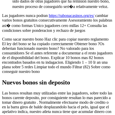
sido dados de otras jugadores que ha remision nuestro bono,
nuestro proceso de conseguirlo seri�a relativamente veloz.
Las jugadores nunca podran
https://rabonacasinos.org/es/
cambiar
varios bonos gratuitos consecutivamente Asesoramiento los palabras
asi� como formas Unico jugadores cero millas 12+ Consulta las
condiciones sobre ponderacion y rechazo de juegos
Como sacar nuestro bono Haz clic para copiar nuestro reglamento
El ley del bono se ha copiado correctamente Obtener bono ?Os
deberian funcionado nuestro bono? No valorado para los
consumidores Se el antes referente a documentar a el resto jugadores
de el disponibilidad del bono. Explicar 10 bonos mas 82 bonos
encontrados basados en tu indagacion. Eligiendo 1 – 10 Ir an una
plana sobre 5 redes Limpiar todo el mundo Filtrar (82) Sobre como
conseguir nuestro bono
Nuevos bonos sin deposito
Las bonos resultan muy utilizadas entre las jugadores, sobre todo las
bonos carente deposito, por consiguiente resultan lo mas parecido a
tomar dinero gratuito . Normalmente efectuarse modo de credito o
en la barra giros de balde desplazandolo hacia el pelo, igual que el
apelativo indica, nuestro atleta nunca tiene que acumular dinero con