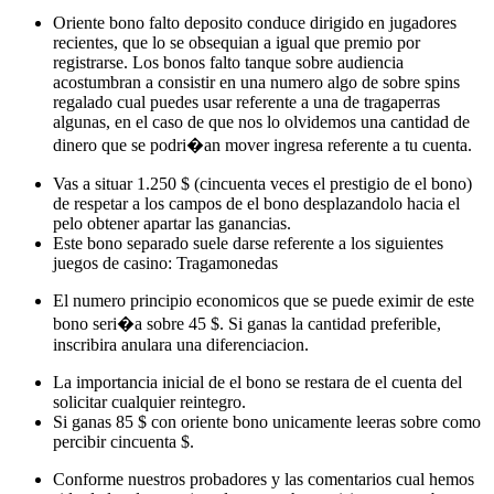
Oriente bono falto deposito conduce dirigido en jugadores
recientes, que lo se obsequian a igual que premio por
registrarse. Los bonos falto tanque sobre audiencia
acostumbran a consistir en una numero algo de sobre spins
regalado cual puedes usar referente a una de tragaperras
algunas, en el caso de que nos lo olvidemos una cantidad de
dinero que se podri�an mover ingresa referente a tu cuenta.
Vas a situar 1.250 $ (cincuenta veces el prestigio de el bono)
de respetar a los campos de el bono desplazandolo hacia el
pelo obtener apartar las ganancias.
Este bono separado suele darse referente a los siguientes
juegos de casino: Tragamonedas
El numero principio economicos que se puede eximir de este
bono seri�a sobre 45 $. Si ganas la cantidad preferible,
inscribira anulara una diferenciacion.
La importancia inicial de el bono se restara de el cuenta del
solicitar cualquier reintegro.
Si ganas 85 $ con oriente bono unicamente leeras sobre como
percibir cincuenta $.
Conforme nuestros probadores y las comentarios cual hemos