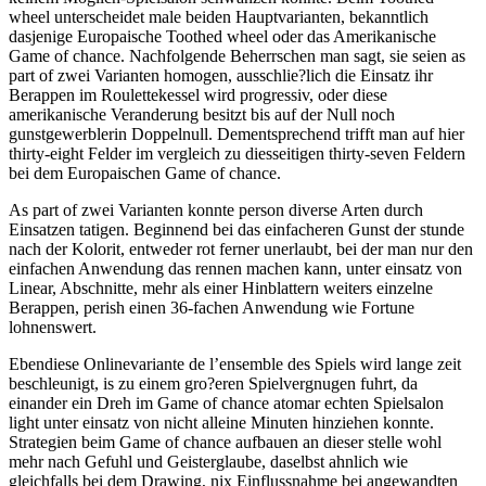
wheel unterscheidet male beiden Hauptvarianten, bekanntlich
dasjenige Europaische Toothed wheel oder das Amerikanische
Game of chance. Nachfolgende Beherrschen man sagt, sie seien as
part of zwei Varianten homogen, ausschlie?lich die Einsatz ihr
Berappen im Roulettekessel wird progressiv, oder diese
amerikanische Veranderung besitzt bis auf der Null noch
gunstgewerblerin Doppelnull. Dementsprechend trifft man auf hier
thirty-eight Felder im vergleich zu diesseitigen thirty-seven Feldern
bei dem Europaischen Game of chance.
As part of zwei Varianten konnte person diverse Arten durch
Einsatzen tatigen. Beginnend bei das einfacheren Gunst der stunde
nach der Kolorit, entweder rot ferner unerlaubt, bei der man nur den
einfachen Anwendung das rennen machen kann, unter einsatz von
Linear, Abschnitte, mehr als einer Hinblattern weiters einzelne
Berappen, perish einen 36-fachen Anwendung wie Fortune
lohnenswert.
Ebendiese Onlinevariante de l’ensemble des Spiels wird lange zeit
beschleunigt, is zu einem gro?eren Spielvergnugen fuhrt, da
einander ein Dreh im Game of chance atomar echten Spielsalon
light unter einsatz von nicht alleine Minuten hinziehen konnte.
Strategien beim Game of chance aufbauen an dieser stelle wohl
mehr nach Gefuhl und Geisterglaube, daselbst ahnlich wie
gleichfalls bei dem Drawing, nix Einflussnahme bei angewandten