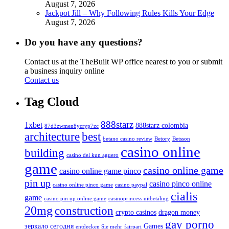
August 7, 2026
Jackpot Jill – Why Following Rules Kills Your Edge
August 7, 2026
Do you have any questions?
Contact us at the TheBuilt WP office nearest to you or submit
a business inquiry online
Contact us
Tag Cloud
888starz
1xbet
888starz colombia
87d3zwmen8ycryp7zc
architecture
best
betano casino review
Betory
Betsson
casino online
building
casino del kun aguero
game
casino online game
casino online game pinco
pin up
casino pinco online
casino online pinco game
casino paypal
cialis
game
casino pin up online game
casinoprincess uitbetaling
20mg
construction
crypto casinos
dragon money
gay porno
зеркало сегодня
Games
entdecken Sie mehr
fairpari