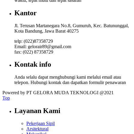
waktu, tepat mutu dan tepat sasaran
Kantor
Jl. Terusan Martanegara No.8, Gumuruh, Kec. Batununggal,
Kota Bandung, Jawa Barat 40275
telp: (022)87358729
Email: gelorair89@gmail.com
fax: (022) 87358729
Kontak info
Anda selalu dapat menghubungi kami melalui email atau
telepon. Hubungi kontak dan dapatkan formulir penawaran
Powered by PT GELORA MUDA TEKNOLOGI @2021
Top
Layanan Kami
Pekerjaan Sipil
Arsitektural