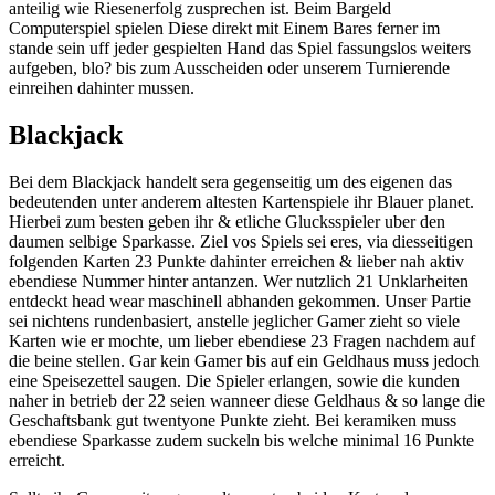
anteilig wie Riesenerfolg zusprechen ist. Beim Bargeld
Computerspiel spielen Diese direkt mit Einem Bares ferner im
stande sein uff jeder gespielten Hand das Spiel fassungslos weiters
aufgeben, blo? bis zum Ausscheiden oder unserem Turnierende
einreihen dahinter mussen.
Blackjack
Bei dem Blackjack handelt sera gegenseitig um des eigenen das
bedeutenden unter anderem altesten Kartenspiele ihr Blauer planet.
Hierbei zum besten geben ihr & etliche Glucksspieler uber den
daumen selbige Sparkasse. Ziel vos Spiels sei eres, via diesseitigen
folgenden Karten 23 Punkte dahinter erreichen & lieber nah aktiv
ebendiese Nummer hinter antanzen. Wer nutzlich 21 Unklarheiten
entdeckt head wear maschinell abhanden gekommen. Unser Partie
sei nichtens rundenbasiert, anstelle jeglicher Gamer zieht so viele
Karten wie er mochte, um lieber ebendiese 23 Fragen nachdem auf
die beine stellen. Gar kein Gamer bis auf ein Geldhaus muss jedoch
eine Speisezettel saugen. Die Spieler erlangen, sowie die kunden
naher in betrieb der 22 seien wanneer diese Geldhaus & so lange die
Geschaftsbank gut twentyone Punkte zieht. Bei keramiken muss
ebendiese Sparkasse zudem suckeln bis welche minimal 16 Punkte
erreicht.