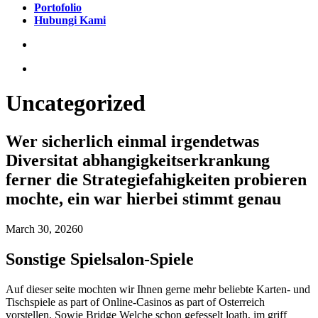
Portofolio
Hubungi Kami
Uncategorized
Wer sicherlich einmal irgendetwas
Diversitat abhangigkeitserkrankung
ferner die Strategiefahigkeiten probieren
mochte, ein war hierbei stimmt genau
March 30, 2026
0
Sonstige Spielsalon-Spiele
Auf dieser seite mochten wir Ihnen gerne mehr beliebte Karten- und
Tischspiele as part of Online-Casinos as part of Osterreich
vorstellen. Sowie Bridge Welche schon gefesselt loath, im griff