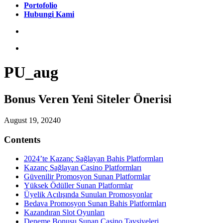
Portofolio
Hubungi Kami
PU_aug
Bonus Veren Yeni Siteler Önerisi
August 19, 2024
0
Contents
2024’te Kazanç Sağlayan Bahis Platformları
Kazanç Sağlayan Casino Platformları
Güvenilir Promosyon Sunan Platformlar
Yüksek Ödüller Sunan Platformlar
Üyelik Açılışında Sunulan Promosyonlar
Bedava Promosyon Sunan Bahis Platformları
Kazandıran Slot Oyunları
Deneme Bonusu Sunan Casino Tavsiyeleri