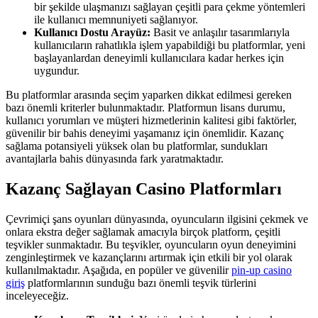
bir şekilde ulaşmanızı sağlayan çeşitli para çekme yöntemleri
ile kullanıcı memnuniyeti sağlanıyor.
Kullanıcı Dostu Arayüz:
Basit ve anlaşılır tasarımlarıyla
kullanıcıların rahatlıkla işlem yapabildiği bu platformlar, yeni
başlayanlardan deneyimli kullanıcılara kadar herkes için
uygundur.
Bu platformlar arasında seçim yaparken dikkat edilmesi gereken
bazı önemli kriterler bulunmaktadır. Platformun lisans durumu,
kullanıcı yorumları ve müşteri hizmetlerinin kalitesi gibi faktörler,
güvenilir bir bahis deneyimi yaşamanız için önemlidir. Kazanç
sağlama potansiyeli yüksek olan bu platformlar, sundukları
avantajlarla bahis dünyasında fark yaratmaktadır.
Kazanç Sağlayan Casino Platformları
Çevrimiçi şans oyunları dünyasında, oyuncuların ilgisini çekmek ve
onlara ekstra değer sağlamak amacıyla birçok platform, çeşitli
teşvikler sunmaktadır. Bu teşvikler, oyuncuların oyun deneyimini
zenginleştirmek ve kazançlarını artırmak için etkili bir yol olarak
kullanılmaktadır. Aşağıda, en popüler ve güvenilir
pin-up casino
giriş
platformlarının sunduğu bazı önemli teşvik türlerini
inceleyeceğiz.