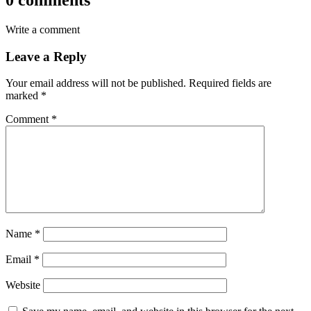
Write a comment
Leave a Reply
Your email address will not be published.
Required fields are
marked
*
Comment
*
Name
*
Email
*
Website