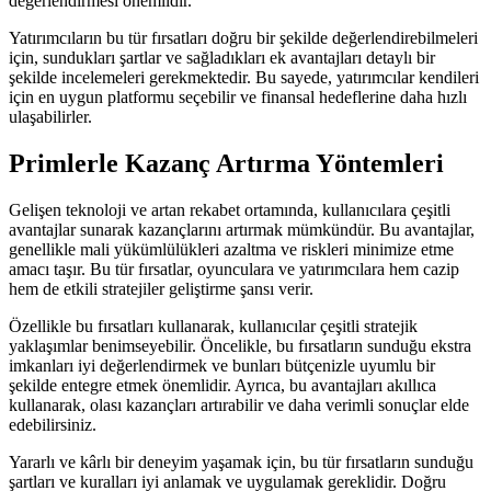
değerlendirmesi önemlidir.
Yatırımcıların bu tür fırsatları doğru bir şekilde değerlendirebilmeleri
için, sundukları şartlar ve sağladıkları ek avantajları detaylı bir
şekilde incelemeleri gerekmektedir. Bu sayede, yatırımcılar kendileri
için en uygun platformu seçebilir ve finansal hedeflerine daha hızlı
ulaşabilirler.
Primlerle Kazanç Artırma Yöntemleri
Gelişen teknoloji ve artan rekabet ortamında, kullanıcılara çeşitli
avantajlar sunarak kazançlarını artırmak mümkündür. Bu avantajlar,
genellikle mali yükümlülükleri azaltma ve riskleri minimize etme
amacı taşır. Bu tür fırsatlar, oyunculara ve yatırımcılara hem cazip
hem de etkili stratejiler geliştirme şansı verir.
Özellikle bu fırsatları kullanarak, kullanıcılar çeşitli stratejik
yaklaşımlar benimseyebilir. Öncelikle, bu fırsatların sunduğu ekstra
imkanları iyi değerlendirmek ve bunları bütçenizle uyumlu bir
şekilde entegre etmek önemlidir. Ayrıca, bu avantajları akıllıca
kullanarak, olası kazançları artırabilir ve daha verimli sonuçlar elde
edebilirsiniz.
Yararlı ve kârlı bir deneyim yaşamak için, bu tür fırsatların sunduğu
şartları ve kuralları iyi anlamak ve uygulamak gereklidir. Doğru