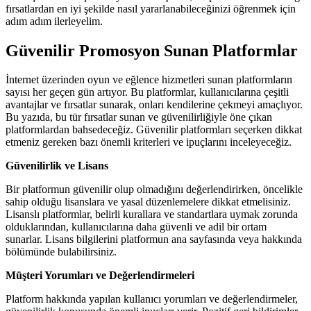
fırsatlardan en iyi şekilde nasıl yararlanabileceğinizi öğrenmek için
adım adım ilerleyelim.
Güvenilir Promosyon Sunan Platformlar
İnternet üzerinden oyun ve eğlence hizmetleri sunan platformların
sayısı her geçen gün artıyor. Bu platformlar, kullanıcılarına çeşitli
avantajlar ve fırsatlar sunarak, onları kendilerine çekmeyi amaçlıyor.
Bu yazıda, bu tür fırsatlar sunan ve güvenilirliğiyle öne çıkan
platformlardan bahsedeceğiz. Güvenilir platformları seçerken dikkat
etmeniz gereken bazı önemli kriterleri ve ipuçlarını inceleyeceğiz.
Güvenilirlik ve Lisans
Bir platformun güvenilir olup olmadığını değerlendirirken, öncelikle
sahip olduğu lisanslara ve yasal düzenlemelere dikkat etmelisiniz.
Lisanslı platformlar, belirli kurallara ve standartlara uymak zorunda
olduklarından, kullanıcılarına daha güvenli ve adil bir ortam
sunarlar. Lisans bilgilerini platformun ana sayfasında veya hakkında
bölümünde bulabilirsiniz.
Müşteri Yorumları ve Değerlendirmeleri
Platform hakkında yapılan kullanıcı yorumları ve değerlendirmeler,