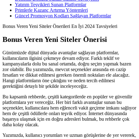
Yatırım Teşvikleri Sunan Platformlar
Primlerle Kazanç Artırma Yöntemleri
Güncel Promosyon Kodları Sağlayan Platformlar
Bonus Veren Yeni Siteler Önerileri En İyi 2024 Tavsiyeleri
Bonus Veren Yeni Siteler Önerisi
Günümüzde dijital dünyada avantajlar sağlayan platformlar,
kullanıcıların ilgisini çekmeye devam ediyor. Farklı teklif ve
kampanyalarla dolu bu sanal ortamda, doğru seçim yapmak bazen
zor olabilir. Bu yazımızda, mevcut seçenekler arasında en cazip
fırsatları ve dikkat edilmesi gereken önemli noktaları ele alacağız.
Hangi platformların öne çıktığını ve neden tercih edilmesi
gerektiğini detaylı bir şekilde inceleyeceğiz.
Bu kapsamlı rehberde, çeşitli kategorilerde en popüler ve güvenilir
platformlara yer vereceğiz. Her biri farklı avantajlar sunan bu
seçenekler, kullanıcılara hem eğlenceli vakit geçirme imkanı sağlıyor
hem de çeşitli ödüllerle onları teşvik ediyor. İnternet dünyasında
başarıya ulaşmak için en doğru adresleri bulmak, bu rehberle çok
daha kolay olacak.
Yazımızda, kullanıcı yorumları ve uzman görüşlerine de yer vererek,