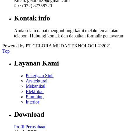
Email: gelorair89@gmail.com
fax: (022) 87358729
Kontak info
Anda selalu dapat menghubungi kami melalui email atau
telepon. Hubungi kontak dan dapatkan formulir penawaran
Powered by PT GELORA MUDA TEKNOLOGI @2021
Top
Layanan Kami
Pekerjaan Sipil
Arsitektural
Mekanikal
Elektrikal
Plumbing
Interior
Download
Profil Perusahaan