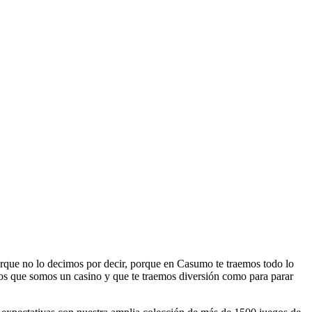
rque no lo decimos por decir, porque en Casumo te traemos todo lo
samos que somos un casino y que te traemos diversión como para parar