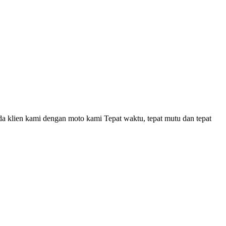
da klien kami dengan moto kami Tepat waktu, tepat mutu dan tepat