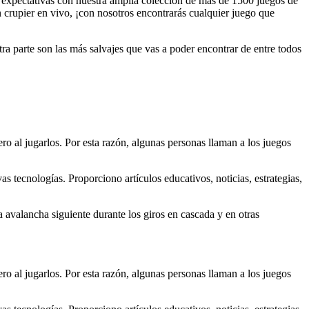
s expectativas con nuestra amplia colección de más de 1500 juegos de
n crupier en vivo, ¡con nosotros encontrarás cualquier juego que
a parte son las más salvajes que vas a poder encontrar de entre todos
ro al jugarlos. Por esta razón, algunas personas llaman a los juegos
as tecnologías. Proporciono artículos educativos, noticias, estrategias,
avalancha siguiente durante los giros en cascada y en otras
ro al jugarlos. Por esta razón, algunas personas llaman a los juegos