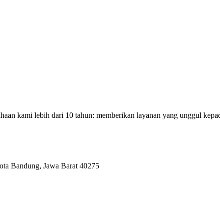
ahaan kami lebih dari 10 tahun: memberikan layanan yang unggul kepa
Kota Bandung, Jawa Barat 40275