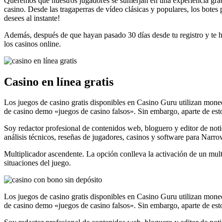
Queremos que nuestros jugadores se sumerjan en una experiencia gratif
casino. Desde las tragaperras de vídeo clásicas y populares, los botes
desees al instante!
Además, después de que hayan pasado 30 días desde tu registro y te ha
los casinos online.
Casino en línea gratis
Los juegos de casino gratis disponibles en Casino Guru utilizan moneda
de casino demo «juegos de casino falsos». Sin embargo, aparte de esto
Soy redactor profesional de contenidos web, bloguero y editor de notici
análisis técnicos, reseñas de jugadores, casinos y software para Narro
Multiplicador ascendente. La opción conlleva la activación de un mul
situaciones del juego.
Los juegos de casino gratis disponibles en Casino Guru utilizan moneda
de casino demo «juegos de casino falsos». Sin embargo, aparte de esto