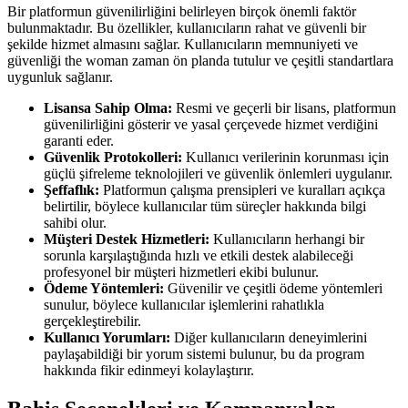
Bir platformun güvenilirliğini belirleyen birçok önemli faktör
bulunmaktadır. Bu özellikler, kullanıcıların rahat ve güvenli bir
şekilde hizmet almasını sağlar. Kullanıcıların memnuniyeti ve
güvenliği the woman zaman ön planda tutulur ve çeşitli standartlara
uygunluk sağlanır.
Lisansa Sahip Olma:
Resmi ve geçerli bir lisans, platformun
güvenilirliğini gösterir ve yasal çerçevede hizmet verdiğini
garanti eder.
Güvenlik Protokolleri:
Kullanıcı verilerinin korunması için
güçlü şifreleme teknolojileri ve güvenlik önlemleri uygulanır.
Şeffaflık:
Platformun çalışma prensipleri ve kuralları açıkça
belirtilir, böylece kullanıcılar tüm süreçler hakkında bilgi
sahibi olur.
Müşteri Destek Hizmetleri:
Kullanıcıların herhangi bir
sorunla karşılaştığında hızlı ve etkili destek alabileceği
profesyonel bir müşteri hizmetleri ekibi bulunur.
Ödeme Yöntemleri:
Güvenilir ve çeşitli ödeme yöntemleri
sunulur, böylece kullanıcılar işlemlerini rahatlıkla
gerçekleştirebilir.
Kullanıcı Yorumları:
Diğer kullanıcıların deneyimlerini
paylaşabildiği bir yorum sistemi bulunur, bu da program
hakkında fikir edinmeyi kolaylaştırır.