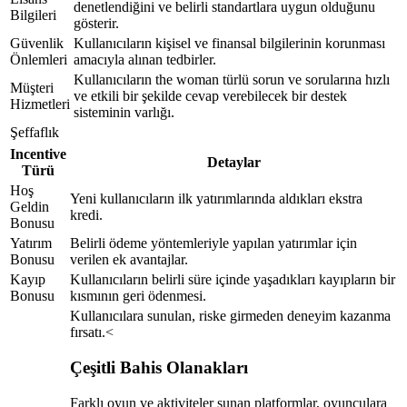
denetlendiğini ve belirli standartlara uygun olduğunu
Bilgileri
gösterir.
Güvenlik
Kullanıcıların kişisel ve finansal bilgilerinin korunması
Önlemleri
amacıyla alınan tedbirler.
Kullanıcıların the woman türlü sorun ve sorularına hızlı
Müşteri
ve etkili bir şekilde cevap verebilecek bir destek
Hizmetleri
sisteminin varlığı.
Şeffaflık
Incentive
Detaylar
Türü
Hoş
Yeni kullanıcıların ilk yatırımlarında aldıkları ekstra
Geldin
kredi.
Bonusu
Yatırım
Belirli ödeme yöntemleriyle yapılan yatırımlar için
Bonusu
verilen ek avantajlar.
Kayıp
Kullanıcıların belirli süre içinde yaşadıkları kayıpların bir
Bonusu
kısmının geri ödenmesi.
Kullanıcılara sunulan, riske girmeden deneyim kazanma
fırsatı.<
Çeşitli Bahis Olanakları
Farklı oyun ve aktiviteler sunan platformlar, oyunculara