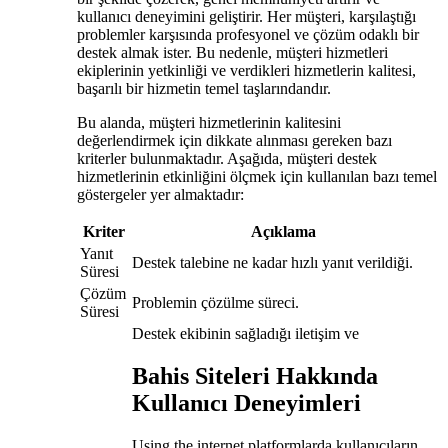
kullanıcı deneyimini geliştirir. Her müşteri, karşılaştığı
problemler karşısında profesyonel ve çözüm odaklı bir
destek almak ister. Bu nedenle, müşteri hizmetleri
ekiplerinin yetkinliği ve verdikleri hizmetlerin kalitesi,
başarılı bir hizmetin temel taşlarındandır.
Bu alanda, müşteri hizmetlerinin kalitesini
değerlendirmek için dikkate alınması gereken bazı
kriterler bulunmaktadır. Aşağıda, müşteri destek
hizmetlerinin etkinliğini ölçmek için kullanılan bazı temel
göstergeler yer almaktadır:
Kriter
Açıklama
Yanıt
Destek talebine ne kadar hızlı yanıt verildiği.
Süresi
Çözüm
Problemin çözülme süreci.
Süresi
Destek ekibinin sağladığı iletişim ve
Bahis Siteleri Hakkında
Kullanıcı Deneyimleri
Using the internet platformlarda kullanıcıların