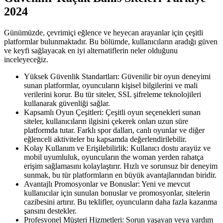
2024
Günümüzde, çevrimiçi eğlence ve heyecan arayanlar için çeşitli
platformlar bulunmaktadır. Bu bölümde, kullanıcıların aradığı güven
ve keyfi sağlayacak en iyi alternatiflerin neler olduğunu
inceleyeceğiz.
Yüksek Güvenlik Standartları: Güvenilir bir oyun deneyimi
sunan platformlar, oyuncuların kişisel bilgilerini ve mali
verilerini korur. Bu tür siteler, SSL şifreleme teknolojileri
kullanarak güvenliği sağlar.
Kapsamlı Oyun Çeşitleri: Çeşitli oyun seçenekleri sunan
siteler, kullanıcıların ilgisini çekerek onları uzun süre
platformda tutar. Farklı spor dalları, canlı oyunlar ve diğer
eğlenceli aktiviteler bu kapsamda değerlendirilebilir.
Kolay Kullanım ve Erişilebilirlik: Kullanıcı dostu arayüz ve
mobil uyumluluk, oyuncuların the woman yerden rahatça
erişim sağlamasını kolaylaştırır. Hızlı ve sorunsuz bir deneyim
sunmak, bu tür platformların en büyük avantajlarından biridir.
Avantajlı Promosyonlar ve Bonuslar: Yeni ve mevcut
kullanıcılar için sunulan bonuslar ve promosyonlar, sitelerin
cazibesini artırır. Bu teklifler, oyuncuların daha fazla kazanma
şansını destekler.
Profesyonel Müşteri Hizmetleri: Sorun yaşayan veya yardım