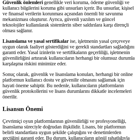
Güvenlik önlemleri
genellikle veri koruma, ödeme güvenliği ve
kullanıcı bilgilerini koruma gibi unsurları içerir. Bu unsurlar, kişisel
ve finansal verilerin korunması açısından önemli bir savunma
mekanizması oluşturur. Ayrıca, güvenli yazılım ve güncel
teknolojiler kullanılarak sistemlerin siber saldırılara karşı dirençli
olması sağlanır.
Lisanslama ve yasal sertifikalar
ise, işletmenin yasal çerçeveye
uygun olarak faaliyet gösterdiğini ve gerekli standartları sağladığını
garanti eder. Yasal izinlerin ve sertifikaların geçerliliği, işletmenin
güvenilirliğini artırarak kullanıcıların herhangi bir olumsuz durumla
karşılaşma riskini minimize eder.
Sonuç olarak, güvenlik ve lisanslama konuları, herhangi bir online
platformun kullanıcı dostu ve güvenilir olmasını sağlamak için
hayati öneme sahiptir. Bu nedenle, kullanıcıların platformların
güvenlik protokollerini ve lisans durumlarını dikkatle incelemeleri
önerilir.
Lisansın Önemi
Çevrimiçi oyun platformlarının güvenilirliği ve profesyonelliği,
lisanslama süreciyle doğrudan ilişkilidir. Lisans, bir platformun
belirli standartlara uygun şekilde çalıştığını ve denetimlerden
geçtiğini garanti eder. Bu durum, kullanıcıların gönül rahatlığıyla