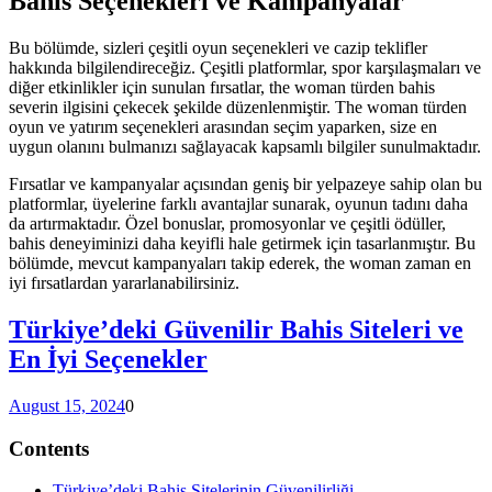
Bahis Seçenekleri ve Kampanyalar
Bu bölümde, sizleri çeşitli oyun seçenekleri ve cazip teklifler
hakkında bilgilendireceğiz. Çeşitli platformlar, spor karşılaşmaları ve
diğer etkinlikler için sunulan fırsatlar, the woman türden bahis
severin ilgisini çekecek şekilde düzenlenmiştir. The woman türden
oyun ve yatırım seçenekleri arasından seçim yaparken, size en
uygun olanını bulmanızı sağlayacak kapsamlı bilgiler sunulmaktadır.
Fırsatlar ve kampanyalar açısından geniş bir yelpazeye sahip olan bu
platformlar, üyelerine farklı avantajlar sunarak, oyunun tadını daha
da artırmaktadır. Özel bonuslar, promosyonlar ve çeşitli ödüller,
bahis deneyiminizi daha keyifli hale getirmek için tasarlanmıştır. Bu
bölümde, mevcut kampanyaları takip ederek, the woman zaman en
iyi fırsatlardan yararlanabilirsiniz.
Türkiye’deki Güvenilir Bahis Siteleri ve
En İyi Seçenekler
August 15, 2024
0
Contents
Türkiye’deki Bahis Sitelerinin Güvenilirliği