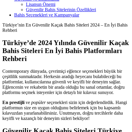
Lisansın Önemi
Güvenilir Bahis Sitelerinin Özellikleri
Bahis Seçenekleri ve Kampanyalar
Türkiye’nin En Güvenilir Kaçak Bahis Siteleri 2024 – En İyi Bahis
Rehberi
Türkiye’de 2024 Yılında Güvenilir Kaçak
Bahis Siteleri En İyi Bahis Platformları
Rehberi
Contemporary dünyada, çevrimiçi eğlence seçenekleri büyük bir
çeşitlilik sunmaktadır. Herkesin aradığı heyecanı bulabileceği bu
platformlar, kullanıcılarına güvenli ve keyifli bir deneyim sağlar.
Eğlencenin ve rekabetin bir arada olduğu bu sanal ortamlar, doğru
platformu seçmek isteyenler için detaylı bir kılavuz sunuyor.
En prestijli
ve
popüler
seçenekleri sizin için değerlendirdik. Hangi
platformun size en uygun olduğunu belirlemek için bu kapsamlı
kılavuzdan yararlanabilirsiniz. Unutmayın, doğru tercihlerle daha
keyifli ve kazançlı bir deneyim sizleri bekliyor!
Güvenilir Kaçak Bahis Siteleri Türkiye