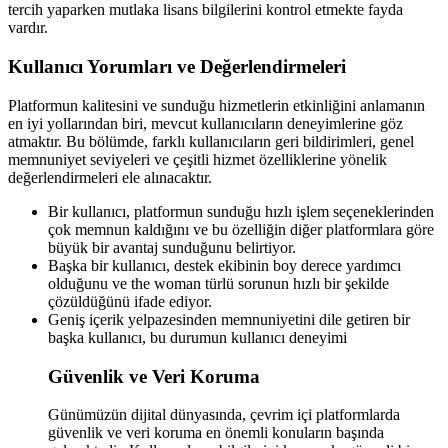
tercih yaparken mutlaka lisans bilgilerini kontrol etmekte fayda
vardır.
Kullanıcı Yorumları ve Değerlendirmeleri
Platformun kalitesini ve sunduğu hizmetlerin etkinliğini anlamanın
en iyi yollarından biri, mevcut kullanıcıların deneyimlerine göz
atmaktır. Bu bölümde, farklı kullanıcıların geri bildirimleri, genel
memnuniyet seviyeleri ve çeşitli hizmet özelliklerine yönelik
değerlendirmeleri ele alınacaktır.
Bir kullanıcı, platformun sunduğu hızlı işlem seçeneklerinden
çok memnun kaldığını ve bu özelliğin diğer platformlara göre
büyük bir avantaj sunduğunu belirtiyor.
Başka bir kullanıcı, destek ekibinin boy derece yardımcı
olduğunu ve the woman türlü sorunun hızlı bir şekilde
çözüldüğünü ifade ediyor.
Geniş içerik yelpazesinden memnuniyetini dile getiren bir
başka kullanıcı, bu durumun kullanıcı deneyimi
Güvenlik ve Veri Koruma
Günümüzün dijital dünyasında, çevrim içi platformlarda
güvenlik ve veri koruma en önemli konuların başında