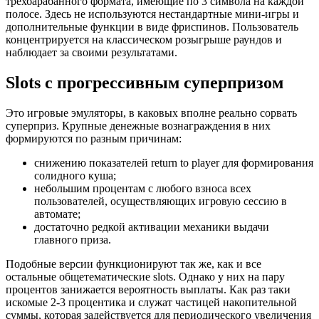
трехбарабанного формата, имеющие по 3 символа на каждой
полосе. Здесь не используются нестандартные мини-игры и
дополнительные функции в виде фриспинов. Пользователь
концентрируется на классическом розыгрыше раундов и
наблюдает за своими результатами.
Slots с прогрессивным суперпризом
Это игровые эмуляторы, в каковых вполне реально сорвать
суперприз. Крупные денежные вознаграждения в них
формируются по разным причинам:
снижению показателей return to player для формирования
солидного куша;
небольшим процентам с любого взноса всех
пользователей, осуществляющих игровую сессию в
автомате;
достаточно редкой активации механики выдачи
главного приза.
Подобные версии функционируют так же, как и все
остальные общетематические slots. Однако у них на пару
процентов занижается вероятность выплаты. Как раз таки
искомые 2-3 процентика и служат частицей накопительной
суммы, которая задействуется для периодического увеличения