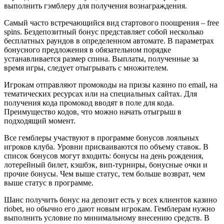
выполнить гэмблеру для получения вознаграждения.
Самый часто встречающийся вид стартового поощрения – free
spins. Бездепозитный бонус представляет собой несколько
бесплатных раундов в определенном автомате. В параметрах
бонусного предложения в обязательном порядке
устанавливается размер спина. Выплаты, полученные за
время игры, следует отыгрывать с множителем.
Игрокам отправляют промокоды на призы казино по email, на
тематических ресурсах или на специальных сайтах. Для
получения кода промокод вводят в поле для кода.
Преимущество кодов, что можно начать отыгрыш в
подходящий момент.
Все гемблеры участвуют в программе бонусов лояльных
игроков клуба. Уровни присваиваются по объему ставок. В
список бонусов могут входить: бонусы на день рождения,
лотерейный билет, кэшбэк, вип-турниры, бонусные очки и
прочие бонусы. Чем выше статус, тем больше возврат, чем
выше статус в программе.
Шанс получить бонус на депозит есть у всех клиентов казино
riobet, но обычно его дают новым игрокам. Гемблерам нужно
выполнить условие по минимальному внесению средств. В