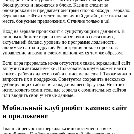
блокируются и находятся в блоке. Казино следит за
блокировками и предлагает быстрый способ обхода – зеркало.
Зеркальные сайты имеют аналогичный дизайн, все слоты на
месте, бонусные предложения. Отличие только в url.
Вход на зеркале происходит с существующими данными. В
личном кабинете игрока появятся: очки в состязаниях,
актуальный баланс, уровень по программе лояльности,
любимые слоты и другое. Регистрация нового профиля,
управление играми и счетом выполняется тем же образом.
Если игра прервалась из-за отсутствия связи, зеркальный сайт
загрузится автоматически. Пользователь клуба может найти
список рабочих адресов сайта в письме на email. Также можно
запросить их в поддержке. Советуется сохранить несколько
дублирующих сайтов в закладки вашего браузера. Не стоит
использовать сомнительные зеркала с сомнительных сайтов
или вводить свои учетные данные.
Мобильный клуб риобет казино: сайт
и приложение
Главный ресурс или зеркала казино доступен на всех
устройствах. Гемблеру потребуется веб-обозреватель и