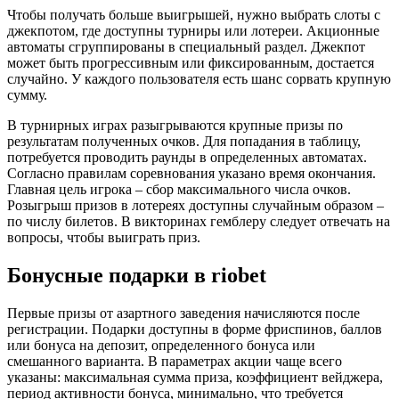
Чтобы получать больше выигрышей, нужно выбрать слоты с
джекпотом, где доступны турниры или лотереи. Акционные
автоматы сгруппированы в специальный раздел. Джекпот
может быть прогрессивным или фиксированным, достается
случайно. У каждого пользователя есть шанс сорвать крупную
сумму.
В турнирных играх разыгрываются крупные призы по
результатам полученных очков. Для попадания в таблицу,
потребуется проводить раунды в определенных автоматах.
Согласно правилам соревнования указано время окончания.
Главная цель игрока – сбор максимального числа очков.
Розыгрыш призов в лотереях доступны случайным образом –
по числу билетов. В викторинах гемблеру следует отвечать на
вопросы, чтобы выиграть приз.
Бонусные подарки в riobet
Первые призы от азартного заведения начисляются после
регистрации. Подарки доступны в форме фриспинов, баллов
или бонуса на депозит, определенного бонуса или
смешанного варианта. В параметрах акции чаще всего
указаны: максимальная сумма приза, коэффициент вейджера,
период активности бонуса, минимально, что требуется