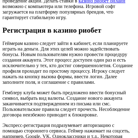
проведение акций. Делать ставки в
казино риобет онлайн
возможно с компьютера или телефона. Игровой софт
загружается на платформу популярных брендов, что
гарантирует стабильную игру.
Регистрация в казино риобет
Геймерам казино следует зайти в кабинет, если планируете
играть на деньги. Для этих целей можно задействовать
бонусы. Новым пользователям нужно провести процедуру
создания аккаунта. Этот процесс доступен один раз и есть
исключительно у тех, кто достиг совершеннолетия. Создание
профиля проходит по простому процессу. Игроку следует
нажать на кнопку вызова формы, ввести логин. Далее
заполните поля, и соглашение с правилами.
Гемблеру клуба может быть предложено ввести бонусный
символ, выбрать вид валюты. Создание нового аккаунта
заканчивается подтверждением из письма или смс.
Пользовательские правила следует прочесть. Несоблюдение
договора неизбежно приводит к блокировке.
Экспресс-регистрация подразумевает авторизацию с
помощью стороннего сервиса. Геймер нажимает на соцсеть,
например, Google, VK, Одноклассники и т.д.. Некоторая