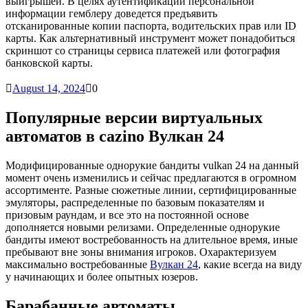
выигрышей. В целях аутентификации персональной
информации гемблеру доведется предъявить
отсканированные копии паспорта, водительских прав или ID
карты. Как альтернативный инструмент может понадобиться
скриншот со страницы сервиса платежей или фотография
банковской карты.
August 14, 2024
0
Популярные версии виртуальных
автоматов в cazino Вулкан 24
Модифицированные однорукие бандиты vulkan 24 на данный
момент очень изменились и сейчас предлагаются в огромном
ассортименте. Разные сюжетные линии, сертифицированные
эмуляторы, распределенные по базовым показателям и
призовым раундам, и все это на постоянной основе
дополняется новыми релизами. Определенные однорукие
бандиты имеют востребованность на длительное время, иные
пребывают вне зоны внимания игроков. Охарактеризуем
максимально востребованные
Вулкан 24
, какие всегда на виду
у начинающих и более опытных юзеров.
Барабанные автоматы