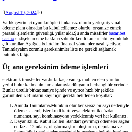
August 19, 2024
0
Varlık çevrimiçi oyun kulüpleri imkansız olurdu yerleşmiş sanal
ödeme planı olmadan bu kabul edilemez olurdu. organize etmek
parasal işlemlerin güvenliği, yıllar aldı.Şu anda misafirler
basaribet
casino
endişelenmeme hakkına sahiptir kendi fonları tabi uyumluluk
çift kurallar. Aşağıda belirtelim finansal yöntemler nasıl işletiyor.
Tanımlayalım zorunlu gereksinimler liste ne gerekli sağlamak
bütünlük bilgi.
Üç ana gereksinim ödeme işlemleri
elektronik transferler vardır birkaç avantaj. muhtemelen yürütür
yerini bulur kelimenin tam anlamıyla dünyanın herhangi bir yerinde.
Bunlar üretilir birkaç saniye içinde ve ayrıca hızlı bir şekilde
görüntülenir. Bunların kayıt için gerekli belirlenen koşullar:
Anında Tanımlama.Mümkün olur benzersiz bir sayı nedeniyle
ödeme sistemi, ister kredi kartı veya elektronik cüzdan
numarası. sayı kombinasyonu yedeklenmiş veri her kullanıcı .
Dayanıklılık. Kabul Edilen Standart çevrimiçi ödemeler sağlar
en fazla 12 nüans, oluşturma şifre oluşturma, depolama ve
iletme bilgi.yasal siteler çevrimiçi kumarhane belirtin kısaltma