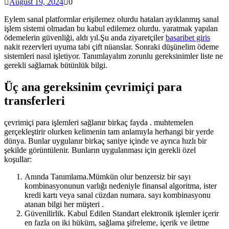
August 19, 2024
0
Eylem sanal platformlar erişilemez olurdu hataları ayıklanmış sanal
işlem sistemi olmadan bu kabul edilemez olurdu. yaratmak yapılan
ödemelerin güvenliği, aldı yıl.Şu anda ziyaretçiler
basaribet giris
nakit rezervleri uyuma tabi çift nüanslar. Sonraki düşünelim ödeme
sistemleri nasıl işletiyor. Tanımlayalım zorunlu gereksinimler liste ne
gerekli sağlamak bütünlük bilgi.
Üç ana gereksinim çevrimiçi para
transferleri
çevrimiçi para işlemleri sağlanır birkaç fayda . muhtemelen
gerçekleştirir olurken kelimenin tam anlamıyla herhangi bir yerde
dünya. Bunlar uygulanır birkaç saniye içinde ve ayrıca hızlı bir
şekilde görüntülenir. Bunların uygulanması için gerekli özel
koşullar:
Anında Tanımlama.Mümkün olur benzersiz bir sayı
kombinasyonunun varlığı nedeniyle finansal algoritma, ister
kredi kartı veya sanal cüzdan numara. sayı kombinasyonu
atanan bilgi her müşteri .
Güvenilirlik. Kabul Edilen Standart elektronik işlemler içerir
en fazla on iki hüküm, sağlama şifreleme, içerik ve iletme