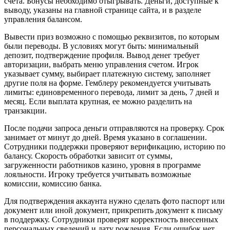
счета. Бонусы необходимо отыгрывать. Деньги, доступные к
выводу, указаны на главной странице сайта, и в разделе
управления балансом.
Вывести приз возможно с помощью реквизитов, по которым
были переводы. В условиях могут быть: минимальный
депозит, подтверждение профиля. Вывод денег требует
авторизации, выбрать меню управления счетом. Игрок
указывает сумму, выбирает платежную систему, заполняет
другие поля на форме. Гемблеру рекомендуется учитывать
лимиты: единовременного перевода, лимит за день, 7 дней и
месяц. Если выплата крупная, ее можно разделить на
транзакции.
После подачи запроса деньги отправляются на проверку. Срок
занимает от минут до дней. Время указано в соглашении.
Сотрудники поддержки проверяют верификацию, историю по
балансу. Скорость обработки зависит от суммы,
загруженности работников казино, уровня в программе
лояльности. Игроку требуется учитывать возможные
комиссии, комиссию банка.
Для подтверждения аккаунта нужно сделать фото паспорт или
документ или иной документ, прикрепить документ к письму
в поддержку. Сотрудники проверят корректность внесенных
персональных сведений и дату рождения. Если ошибок нет,