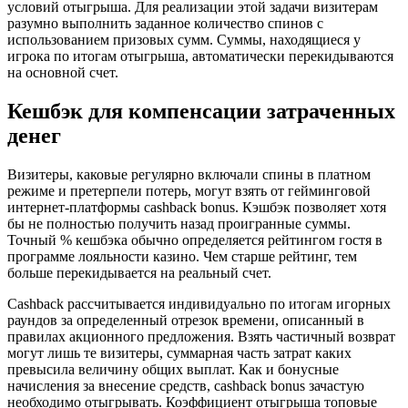
условий отыгрыша. Для реализации этой задачи визитерам
разумно выполнить заданное количество спинов с
использованием призовых сумм. Суммы, находящиеся у
игрока по итогам отыгрыша, автоматически перекидываются
на основной счет.
Кешбэк для компенсации затраченных
денег
Визитеры, каковые регулярно включали спины в платном
режиме и претерпели потерь, могут взять от гейминговой
интернет-платформы cashback bonus. Кэшбэк позволяет хотя
бы не полностью получить назад проигранные суммы.
Точный % кешбэка обычно определяется рейтингом гостя в
программе лояльности казино. Чем старше рейтинг, тем
больше перекидывается на реальный счет.
Cashback рассчитывается индивидуально по итогам игорных
раундов за определенный отрезок времени, описанный в
правилах акционного предложения. Взять частичный возврат
могут лишь те визитеры, суммарная часть затрат каких
превысила величину общих выплат. Как и бонусные
начисления за внесение средств, cashback bonus зачастую
необходимо отыгрывать. Коэффициент отыгрыша топовые