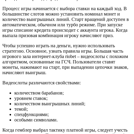
Процесс игры начинается с выбора ставки на каждый ход. В
большинстве слотов можно установить номинал монет и
количество выигрышных линий. Старт вращений доступен в
автоматическом, обычном или турбо режиме. При запуске
игры списание кредита происходит с аккаунта игрока. Когда
выпала призовая комбинация игроку начисляют приз.
Чтобы успешно играть на деньги, нужно использовать
стратегию. Основное, узнать правила игры. Большая часть
игрового зала интернет-клуба riobet – видеослоты с похожим
алгоритмом, основанные на ГСЧ. Пользователи ставят
монеты, нажимают на старт, при выпадении цепочки знаков,
начисляют выигрыш.
Видеослоты различаются свойствами:
количеством барабанов;
уровнем ставок;
количеством выигрышных линий;
темой;
спецфункциями;
особыми символами.
Когда гемблер выбрал тактику платной игры, следует учесть