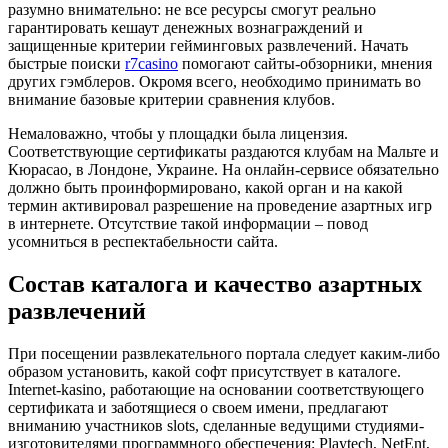
разумно внимательно: не все ресурсы смогут реально
гарантировать кешаут денежных вознаграждений и
защищенные критерии гейминговых развлечений. Начать
быстрые поиски
r7casino
помогают сайты-обзорники, мнения
других гэмблеров. Окромя всего, необходимо принимать во
внимание базовые критерии сравнения клубов.
Немаловажно, чтобы у площадки была лицензия.
Соответствующие сертификаты раздаются клубам на Мальте и
Кюрасао, в Лондоне, Украине. На онлайн-сервисе обязательно
должно быть проинформировано, какой орган и на какой
термин активировал разрешение на проведение азартных игр
в интернете. Отсутствие такой информации – повод
усомниться в респектабельности сайта.
Состав каталога и качество азартных
развлечений
При посещении развлекательного портала следует каким-либо
образом установить, какой софт присутствует в каталоге.
Internet-kasino, работающие на основании соответствующего
сертификата и заботящиеся о своем имени, предлагают
вниманию участников slots, сделанные ведущими студиями-
изготовителями программного обеспечения: Playtech, NetEnt,