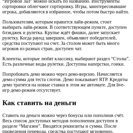
“Игровой Зал” можно искать по названию. Инструменты
сортировки облегчают сортировку. Игры, заинтересовавшие
игрока, добавляются в избранное, чтобы потом быстро найти.
Пользователям, которым нравится лайв-режим, стоит
выбирать лайв-режим. В соответствующем пункте, доступен
блэкджек и рулетка. Крупье ждёт фишки, далее запускает
рулетку. Когда раунд завершен, объявляют победителей,
средства поступают на счет. За столом может быть много
игроков из разных стран, доступен чат.
Клиенты, которые любят классику, выбирают раздел “Столы”.
Есть различные виды рулетки. Доступны наперстки, гонки.
Попробовать демо можно через демо-версию. Начисляется
демо-сумма для теста слотов. Демо показывает RTP. Кредиты
демо тратятся на новые ставки в этом же автомате. Для live-
игр демо-режим отсутствует.
Как ставить на деньги
Ставить на деньги можно через бонусы или пополнив счёт.
Весь список доступных методов пополнения доступен в
разделе “Магазин”. Вводятся реквизиты и сумма. После
проведения перевода, средства поступают мгновенно.