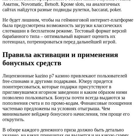
Аматик, Novomatic, Betsoft. Кроме slots, на аналогичных
сайтах найдутся разные подвиды рулетки, baccarat, poker.
Не будет лишним, чтобы на гейминговой интернет-платформе
была предусмотрена возможность загрузки классических
слотмашин в бесплатном режиме. Тестовый формат версий
барабанного типа – оптимальный вариант оценить их
потенциал, потренироваться перед дальнейшей игрой.
Правила активации и применения
бонусных средств
Лицензионные kazino р7 казино привлекают пользователей
free-спинами и другими подарками. Юзеру придется
поинтересоваться, которые подарки присутствуют в
приглянувшемся игорном заведении и каким образом ними
позволено пользоваться. Бонусы почти всегда выдаются за
пополнения счета и по промо-кодам. Финансовые поощрения
частенько предложены на условиях отыгрыша. Чем
минимальнее вейджер бонусного начисления, тем проще его
открутить.
В обзоре каждого денежного приза должно быть детально
указано, на каких принципах он выдается и на какую сумму