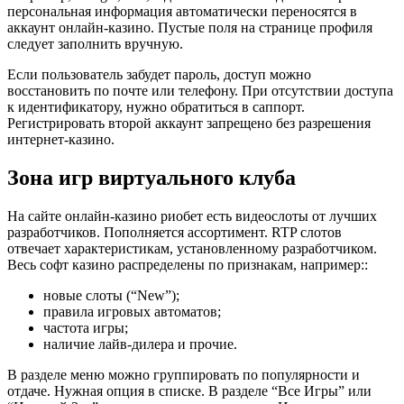
персональная информация автоматически переносятся в
аккаунт онлайн-казино. Пустые поля на странице профиля
следует заполнить вручную.
Если пользователь забудет пароль, доступ можно
восстановить по почте или телефону. При отсутствии доступа
к идентификатору, нужно обратиться в саппорт.
Регистрировать второй аккаунт запрещено без разрешения
интернет-казино.
Зона игр виртуального клуба
На сайте онлайн-казино риобет есть видеослоты от лучших
разработчиков. Пополняется ассортимент. RTP слотов
отвечает характеристикам, установленному разработчиком.
Весь софт казино распределены по признакам, например::
новые слоты (“New”);
правила игровых автоматов;
частота игры;
наличие лайв-дилера и прочие.
В разделе меню можно группировать по популярности и
отдаче. Нужная опция в списке. В разделе “Все Игры” или