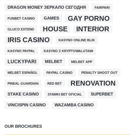
DRAGON MONEY ЗЕРКАЛО СЕГОДНЯ
FAIRPARI
GAY PORNO
GAMES
FUNBET CASINO
HOUSE
INTERIOR
GLUCO EXTEND
IRIS CASINO
KASYNO ONLINE BLIK
KASYNO PAYPAL
KASYNO Z KRYPTOWALUTAMI
LUCKYPARI
MELBET
MELBET APP
MELBET ESPAÑOL
PAYPAL CASINO
PENALTY SHOOT OUT
RENOVATION
PINEAL GUARDIAN
RED BET
STAKE CASINO
SUPERBET
STAWKI BET OFICIAL
VINCISPIN CASINO
WAZAMBA CASINO
OUR BROCHURES