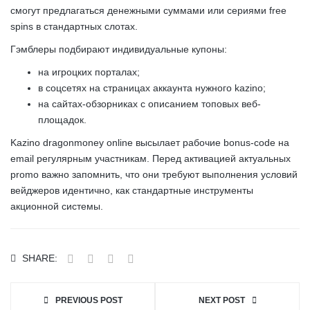
смогут предлагаться денежными суммами или сериями free
spins в стандартных слотах.
Гэмблеры подбирают индивидуальные купоны:
на игроцких порталах;
в соцсетях на страницах аккаунта нужного kazino;
на сайтах-обзорниках с описанием топовых веб-
площадок.
Kazino dragonmoney online высылает рабочие bonus-code на
email регулярным участникам. Перед активацией актуальных
promo важно запомнить, что они требуют выполнения условий
вейджеров идентично, как стандартные инструменты
акционной системы.
SHARE:
PREVIOUS POST
NEXT POST