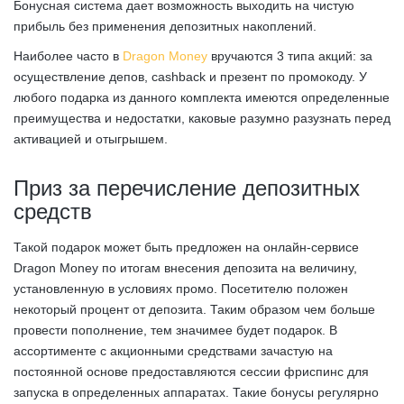
Бонусная система дает возможность выходить на чистую
прибыль без применения депозитных накоплений.
Наиболее часто в
Dragon Money
вручаются 3 типа акций: за
осуществление депов, cashback и презент по промокоду. У
любого подарка из данного комплекта имеются определенные
преимущества и недостатки, каковые разумно разузнать перед
активацией и отыгрышем.
Приз за перечисление депозитных
средств
Такой подарок может быть предложен на онлайн-сервисе
Dragon Money по итогам внесения депозита на величину,
установленную в условиях промо. Посетителю положен
некоторый процент от депозита. Таким образом чем больше
провести пополнение, тем значимее будет подарок. В
ассортименте с акционными средствами зачастую на
постоянной основе предоставляются сессии фриспинс для
запуска в определенных аппаратах. Такие бонусы регулярно