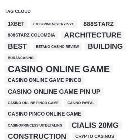
TAG CLOUD
888STARZ
1XBET
87D3ZWMEN8YCRYP7ZC
ARCHITECTURE
888STARZ COLOMBIA
BEST
BUILDING
BETANO CASINO REVIEW
BURANCASINO
CASINO ONLINE GAME
CASINO ONLINE GAME PINCO
CASINO ONLINE GAME PIN UP
CASINO ONLINE PINCO GAME
CASINO PAYPAL
CASINO PINCO ONLINE GAME
CIALIS 20MG
CASINOPRINCESS UITBETALING
CONSTRUCTION
CRYPTO CASINOS