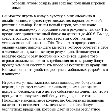
отрасли, чтобы создать для всех вас полезный игровой
опыт.
Вы можете играть в живую рулетку в онлайн-казино и
онлайн-казино, и существует множество вариантов живой
рулетки на выбор. Если вы новый игрок, это ваш шанс
получить поддержку и огромное вознаграждение, так как Trix
предлагает приветственный бонус на депозит до 400 €. Вывод
средств осуществляется в соответствии с обычными
условиями онлайн-казино Trix. Trix — это прогрессивное
онлайн-казино высочайшего качества, которое сочетает в себе
отличные игры, качественную репутацию, безопасную и
веселую среду и базу постоянных клиентов. Кроме того,
игроки должны выполнить требования по отыгрышу бонуса,
прежде чем они смогут снять любое из бесплатных вращений.
Вы также оцените удобство доступа с мобильных устройств и
планшетов.
Игроки могут наслаждаться захватывающими бонусными
играми, не рискуя своими наличными, и им никогда не
придется беспокоиться о потере собственных денег, так что не
пропустите, получите свой бонус сегодня, и все готово!.
Поскольку максимальное количество бесплатных вращений
на депозит составляет пять, невозможно найти бонус
бесплатных вращений, который дает игрокам бесплатное