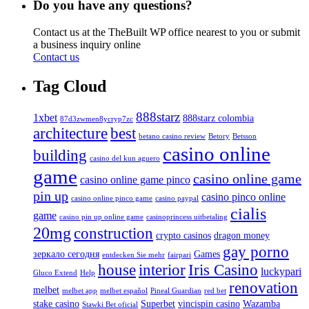
Do you have any questions?
Contact us at the TheBuilt WP office nearest to you or submit
a business inquiry online
Contact us
Tag Cloud
888starz
1xbet
888starz colombia
87d3zwmen8ycryp7zc
architecture
best
betano casino review
Betory
Betsson
casino online
building
casino del kun aguero
game
casino online game
casino online game pinco
pin up
casino pinco online
casino online pinco game
casino paypal
cialis
game
casino pin up online game
casinoprincess uitbetaling
20mg
construction
crypto casinos
dragon money
gay porno
зеркало сегодня
Games
entdecken Sie mehr
fairpari
house
interior
Iris Casino
luckypari
Gluco Extend
Help
renovation
melbet
melbet app
melbet español
Pineal Guardian
red bet
stake casino
Superbet
vincispin casino
Wazamba
Stawki Bet oficial