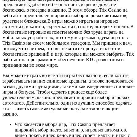
предлагают удобство и безопасность игры из дома, не
беспокоясь о поездке в казино. В этом обзоре Trix Casino на
веб-сайте представлен широкий выбор игровых автоматов,
рулетки и блэкджека.В игры можно играть на игровых
автоматах, в казино, скретч-картах, спорте, лотереях и кено. В
бесплатные игровые автоматы можно без труда играть на
мобильных устройствах, поэтому мы рекомендуем играть в
Trix Casino на своем мобильном телефоне. Мы пришли к вам,
потому что считаем, что вы не хотите пропустить сотни
бесплатных вращений и игр, которые вы можете выбрать. Trix
работает на программном обеспечении RTG, известном и
признанном во всем мире.
Вы можете играть во все эти игры бесплатно и, если хотите,
зарабатывать на них спиновые кредиты, а также пользоваться
всеми другими функциями, такими как ежедневные спиновые
игры и бонусы. Чтобы сделать процесс еще более
увлекательным, казино предлагает широкий выбор игровых
автоматов. Действительно, один из лучших способов сделать
это — иметь самые актуальные бонусы казино и акции
казино.
Что касается выбора игр, Trix Casino предлагает
широкий выбор настольных игр, игровых автоматов,
видео-покер, видео-кено, видео-скретч-карты и игры с