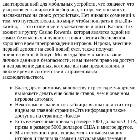
адаптированный для мобильных устройств, что означает, что
у игроков есть широкий выбор игр, которыми они могут
наслаждаться на своих устройствах. Нет никаких сомнений в
том, что путешествовать по миру, чтобы поиграть в онлайн-
казино, — это отличный и увлекательный опыт. Казино Trix
входит в группу Casino Rewards, которая является одной из
самых безопасных и лучших с точки зрения обеспечения
хорошего времяпрепровождения игроков. Игроки, внесшие
первый депозит на свой новый счет, также получат
приветственный бонус. Мы всегда будем хранить ваши
личные данные в безопасности, и вы имеете право на доступ
и исправление данных, которые вы нам предоставили, в
любое время в соответствии с применимым
законодательством.
Благодаря огромному количеству игр со скретч-картами
вы можете делать еще больше ставок, чем в обычном
игровом автомате.
Некоторые из вариантов таблицы выплат для этих игр
видны на главной странице.Эта информация также
доступна на странице «Касса».
Есть ежемесячные призы в размере 1000 долларов США,
призы в размере 5000 долларов США и многое другое.
Мы постоянно прислушиваемся к отзывам наших
игроков и следим за самыми актуальными темами в