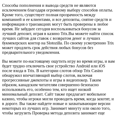
Способы пополнения и вывода средств не являются
исключением благодаря огромному выбору способов оплаты.
Кроме того, существует полная прозрачность между
компанией и ее клиентами, и все депозиты, снятие средств и
информация о транзакциях могут быть проверены в любое
время. Не забудьте сегодня воспользоваться бонусом за
лучший депозит, играя в казино Trix.Вы можете найти список
лучших сайтов для ставок с возвратом денег и лучших
букмекерских контор на Slotozilla. По своему усмотрению Trix
может продлить срок действия любых бонусов без
предварительного уведомления.
Вы можете по-настоящему ощутить игру во время игры, и вам
будет трудно отключить свое устройство Android или iOS
после входа в Trix. В категории слотов обзор Trix Casino
обнаружил впечатляющий выбор слотов, включая
прогрессивные джекпоты и игры в видеопокер. Таким
образом, канадским читателям совершенно безопасно
использовать его, особенно тем, кто ищет низкий
минимальный депозит. Сайт также предлагает мобильное
казино, чтобы игроки могли проводить время, когда захотят, и
в дороге. Вы также найдете новые и захватывающие версии
некоторых из лучших игр. Занимает минуту или около того,
чтобы загрузить Проверка метода депозита занимает еще