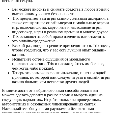
несколько секунд.
Вы можете вносить и снимать средства в любое время с
высочайшим уровнем безопасности.
Trix предлагает вам игры казино с живыми дилерами, а
также стандартные онлайн-версии и мобильные версии
игр, включая слоты, карточные и настольные игры,
видеопокер, игры в реальном времени и многое другое.
Trix оставляет за собой право изменить или отменить
это онлайн-предложение.
Всякий раз, когда вы решите присоединиться, Trix здесь,
чтобы убедиться, что у вас есть лучший опыт онлайн-
казино.
Испытайте острые ощущения от мобильного
приложения казино Trix и наслаждайтесь им больше,
чем когда-либо прежде!.
Теперь это возможно с онлайн-казино, и нет ни одной
причины, по которой вам следует играть в онлайн-игры
казино больше, чем несколько других людей.
В зависимости от выбранного вами способа оплаты вы
можете сделать депозит в разное время и выбрать один из
следующих вариантов:. Играйте только на проверенных,
авторитетных и безопасных лицензированных сайтах.
Наслаждайтесь бонусными раундами и бесплатными