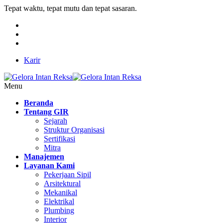
Tepat waktu, tepat mutu dan tepat sasaran.
Karir
Menu
Beranda
Tentang GIR
Sejarah
Struktur Organisasi
Sertifikasi
Mitra
Manajemen
Layanan Kami
Pekerjaan Sipil
Arsitektural
Mekanikal
Elektrikal
Plumbing
Interior