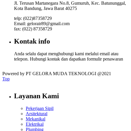
Jl. Terusan Martanegara No.8, Gumuruh, Kec. Batununggal,
Kota Bandung, Jawa Barat 40275
telp: (022)87358729
Email: gelorair89@gmail.com
fax: (022) 87358729
Kontak info
Anda selalu dapat menghubungi kami melalui email atau
telepon. Hubungi kontak dan dapatkan formulir penawaran
Powered by PT GELORA MUDA TEKNOLOGI @2021
Top
Layanan Kami
Pekerjaan Sipil
Arsitektural
Mekanikal
Elektrikal
Plumbing