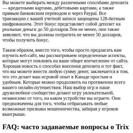
Вы можете выбирать между различными способами депозита
— кредитными картами, дебетовыми картами, а также
прямым банковским переводом и через Paypal. Все
транзакции с вашей учетной записи защищены 128-битным
шифрованием. Этот бонус представляет собой депозит на
реальные деньги до 50 долларов.Тем не менее, они также
заявляют, что вы должны потратить не менее 50 долларов,
чтобы получить бонус.
Таким образом, вместо того, чтобы просто предлагать вам
изучить веб-сайт, мы рассматриваем определенные аспекты,
которые могут повлиять на ваше общее впечатление от сайта.
Хорошая новость о способах внесения депозита и тот факт,
что вы можете внести любую сумму денег, заключается в том,
что это делает ваш игровой опыт в Канаде простым и
удобным. Которые можно продолжить на протяжении всего
вашего онлайн-путешествия. Наш выбор игр и наше
дружелюбное сообщество делают игру увлекательной,
независимо от того, на каком устройстве вы играете. Они
предназначены для того, чтобы отбрасывать любые
возможные признаки мошенничества, забирая у игроков
выигрыши.
FAQ: часто задаваемые вопросы о Trix