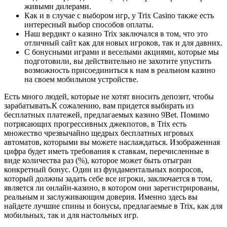
живыми дилерами.
Как и в случае с выбором игр, у Trix Casino также есть
интересный выбор способов оплаты.
Наш вердикт о казино Trix заключался в том, что это
отличный сайт как для новых игроков, так и для давних.
С бонусными играми и веселыми акциями, которые мы
подготовили, вы действительно не захотите упустить
возможность присоединиться к нам в реальном казино
на своем мобильном устройстве.
Есть много людей, которые не хотят вносить депозит, чтобы
зарабатывать.К сожалению, вам придется выбирать из
бесплатных платежей, предлагаемых казино 9Bet. Помимо
потрясающих прогрессивных джекпотов, в Trix есть
множество чрезвычайно щедрых бесплатных игровых
автоматов, которыми вы можете наслаждаться. Изображенная
цифра будет иметь требования к ставкам, перечисленные в
виде количества раз (%), которое может быть отыгран
конкретный бонус. Один из фундаментальных вопросов,
который должны задать себе все игроки, заключается в том,
является ли онлайн-казино, в котором они зарегистрированы,
реальным и заслуживающим доверия. Именно здесь вы
найдете лучшие спины и бонусы, предлагаемые в Trix, как для
мобильных, так и для настольных игр.